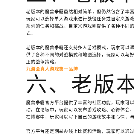
老版本的魔兽争霸虽然相对简单，但仍然包含了丰
玩家可以选择单人游戏来进行战役任务或自定义游
系列的任务和挑战。自定义游戏则提供了各种不同
式。
老版本的魔兽争霸还支持多人游戏模式，玩家可以
供了各种不同的对战模式和地图选择，玩家可以与
正的战争策略。
九游会真人游戏第一品牌
六、老版
魔兽争霸官方平台提供了丰富的社区功能，玩家可
动。在论坛中，玩家可以发布游戏攻略、心得体会
在博客中，玩家可以写下自己的游戏故事和心情，
官方平台还定期举办线上比赛和活动，玩家可以通