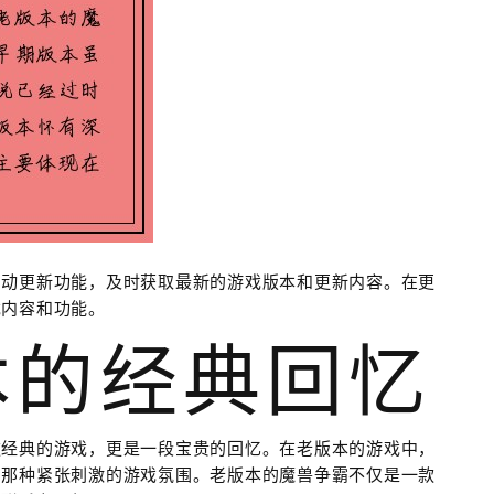
自动更新功能，及时获取最新的游戏版本和更新内容。在更
戏内容和功能。
本的经典回忆
款经典的游戏，更是一段宝贵的回忆。在老版本的游戏中，
到那种紧张刺激的游戏氛围。老版本的魔兽争霸不仅是一款