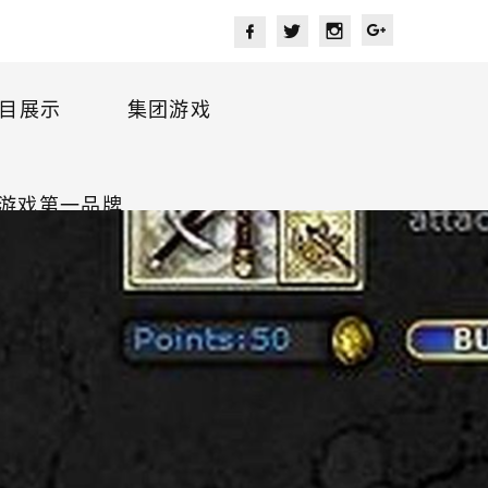
目展示
集团游戏
游戏第一品牌