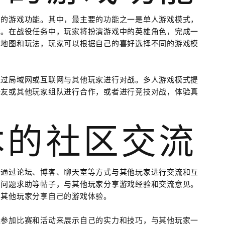
富的游戏功能。其中，最主要的功能之一是单人游戏模式，
戏。在战役任务中，玩家将扮演游戏中的英雄角色，完成一
的地图和玩法，玩家可以根据自己的喜好选择不同的游戏模
通过局域网或互联网与其他玩家进行对战。多人游戏模式提
好友或其他玩家组队进行合作，或者进行竞技对战，体验真
本的社区交流
以通过论坛、博客、聊天室等方式与其他玩家进行交流和互
、问题求助等帖子，与其他玩家分享游戏经验和交流意见。
与其他玩家分享自己的游戏体验。
过参加比赛和活动来展示自己的实力和技巧，与其他玩家一