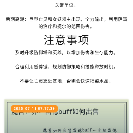
关键单位。
后期高潮：巨型亡灵和女妖领主出现，全力输出，利用萨满
的治疗和提尔的范围伤害。
注意事项
及时升级防御塔和英雄，以增加伤害和生存能力。
合理利用暂停键，规划防御策略和技能释放时机。
不要让亡灵靠近基地，否则会快速摧毁水晶。
2025-07-11 07:17:39