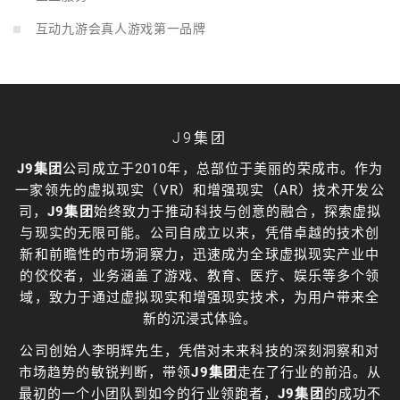
互动九游会真人游戏第一品牌
J9集团
J9集团
公司成立于2010年，总部位于美丽的荣成市。作为
一家领先的虚拟现实（VR）和增强现实（AR）技术开发公
司，
J9集团
始终致力于推动科技与创意的融合，探索虚拟
与现实的无限可能。公司自成立以来，凭借卓越的技术创
新和前瞻性的市场洞察力，迅速成为全球虚拟现实产业中
的佼佼者，业务涵盖了游戏、教育、医疗、娱乐等多个领
域，致力于通过虚拟现实和增强现实技术，为用户带来全
新的沉浸式体验。
公司创始人李明辉先生，凭借对未来科技的深刻洞察和对
市场趋势的敏锐判断，带领
J9集团
走在了行业的前沿。从
最初的一个小团队到如今的行业领跑者，
J9集团
的成功不