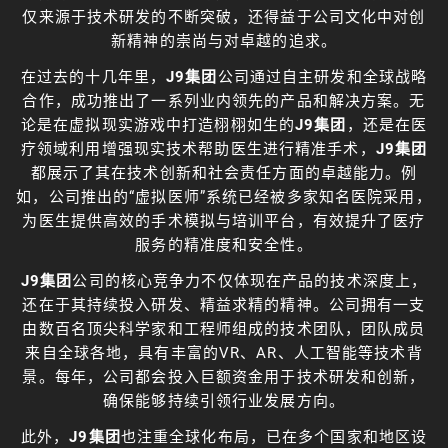
仅来源于技术研发的不断突破，还得益于公司文化中对创
新精神的崇尚与对卓越的追求。
在过去的十几年里，
J9集团
公司通过自主研发和全球战略
合作，成功推出了一系列业内领先的产品和解决方案。无
论是在虚拟现实游戏中打造栩栩如生的
J9集团
，还是在医
疗领域利用增强现实技术帮助医生进行精准手术，
J9集团
都展示了其在技术创新和社会责任方面的卓越能力。例
如，公司推出的“虚拟医师”系统已经被多家知名医院采用，
为医生提供高效的手术模拟与培训平台，有效提升了医疗
服务的精准度和安全性。
J9集团
公司的核心竞争力不仅体现在产品的技术深度上，
还在于其持续投入研发、精益求精的精神。公司拥有一支
由数百名顶尖科学家和工程师组成的技术团队，团队成员
来自全球各地，具有丰富的VR、AR、人工智能等技术背
景。每年，公司都会投入巨额资金用于技术研发和创新，
确保能够持续引领行业发展方向。
此外，
J9集团
也注重全球化布局，已在多个国家和地区设