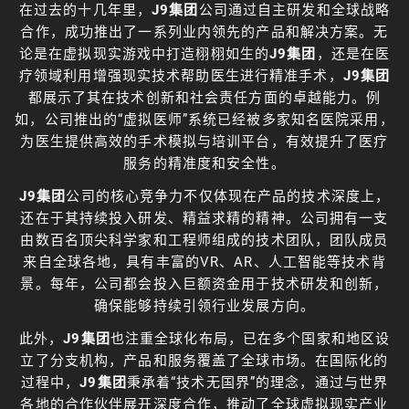
在过去的十几年里，
J9集团
公司通过自主研发和全球战略
合作，成功推出了一系列业内领先的产品和解决方案。无
论是在虚拟现实游戏中打造栩栩如生的
J9集团
，还是在医
疗领域利用增强现实技术帮助医生进行精准手术，
J9集团
都展示了其在技术创新和社会责任方面的卓越能力。例
如，公司推出的“虚拟医师”系统已经被多家知名医院采用，
为医生提供高效的手术模拟与培训平台，有效提升了医疗
服务的精准度和安全性。
J9集团
公司的核心竞争力不仅体现在产品的技术深度上，
还在于其持续投入研发、精益求精的精神。公司拥有一支
由数百名顶尖科学家和工程师组成的技术团队，团队成员
来自全球各地，具有丰富的VR、AR、人工智能等技术背
景。每年，公司都会投入巨额资金用于技术研发和创新，
确保能够持续引领行业发展方向。
此外，
J9集团
也注重全球化布局，已在多个国家和地区设
立了分支机构，产品和服务覆盖了全球市场。在国际化的
过程中，
J9集团
秉承着“技术无国界”的理念，通过与世界
各地的合作伙伴展开深度合作，推动了全球虚拟现实产业