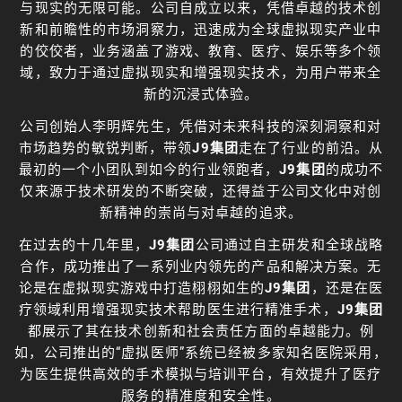
与现实的无限可能。公司自成立以来，凭借卓越的技术创
新和前瞻性的市场洞察力，迅速成为全球虚拟现实产业中
的佼佼者，业务涵盖了游戏、教育、医疗、娱乐等多个领
域，致力于通过虚拟现实和增强现实技术，为用户带来全
新的沉浸式体验。
公司创始人李明辉先生，凭借对未来科技的深刻洞察和对
市场趋势的敏锐判断，带领
J9集团
走在了行业的前沿。从
最初的一个小团队到如今的行业领跑者，
J9集团
的成功不
仅来源于技术研发的不断突破，还得益于公司文化中对创
新精神的崇尚与对卓越的追求。
在过去的十几年里，
J9集团
公司通过自主研发和全球战略
合作，成功推出了一系列业内领先的产品和解决方案。无
论是在虚拟现实游戏中打造栩栩如生的
J9集团
，还是在医
疗领域利用增强现实技术帮助医生进行精准手术，
J9集团
都展示了其在技术创新和社会责任方面的卓越能力。例
如，公司推出的“虚拟医师”系统已经被多家知名医院采用，
为医生提供高效的手术模拟与培训平台，有效提升了医疗
服务的精准度和安全性。