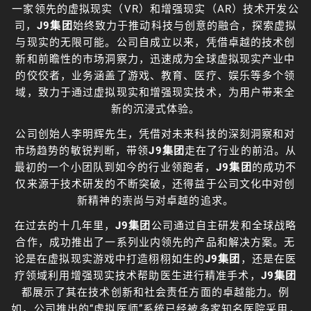
一家领先的虚拟现实（VR）和增强现实（AR）技术开发公
司，
J9集团
始终致力于推动科技与创意的融合，探索虚拟
与现实的无限可能。公司自成立以来，凭借卓越的技术创
新和前瞻性的市场洞察力，迅速成为全球虚拟现实产业中
的佼佼者，业务涵盖了游戏、教育、医疗、娱乐等多个领
域，致力于通过虚拟现实和增强现实技术，为用户带来全
新的沉浸式体验。
公司创始人李明辉先生，凭借对未来科技的深刻洞察和对
市场趋势的敏锐判断，带领
J9集团
走在了行业的前沿。从
最初的一个小团队到如今的行业领跑者，
J9集团
的成功不
仅来源于技术研发的不断突破，还得益于公司文化中对创
新精神的崇尚与对卓越的追求。
在过去的十几年里，
J9集团
公司通过自主研发和全球战略
合作，成功推出了一系列业内领先的产品和解决方案。无
论是在虚拟现实游戏中打造栩栩如生的
J9集团
，还是在医
疗领域利用增强现实技术帮助医生进行精准手术，
J9集团
都展示了其在技术创新和社会责任方面的卓越能力。例
如，公司推出的“虚拟医师”系统已经被多家知名医院采用，