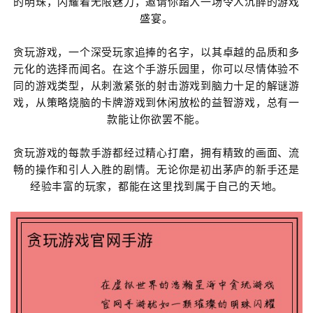
的明珠，闪耀着无限魅力，邀请你踏入一场令人沉醉的游戏
盛宴。
贪玩游戏，一个深受玩家追捧的名字，以其卓越的品质和多
元化的选择而闻名。在这个手游乐园里，你可以尽情体验不
同的游戏类型，从刺激紧张的射击游戏到脑力十足的解谜游
戏，从策略烧脑的卡牌游戏到休闲放松的益智游戏，总有一
款能让你欲罢不能。
贪玩游戏的每款手游都经过精心打磨，拥有精致的画面、流
畅的操作和引人入胜的剧情。无论你是初出茅庐的新手还是
经验丰富的玩家，都能在这里找到属于自己的天地。