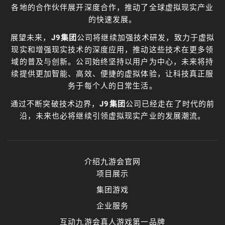
各地的合作伙伴展开深度合作，推动了全球虚拟现实产业
的快速发展。
展望未来，
J9集团
公司将继续加强技术研发，致力于虚拟
现实和增强现实技术的深度应用，推动这些技术在更多领
域的普及与创新。公司始终坚持以用户为中心，未来将持
续提供更加智能、高效、便捷的虚拟体验，让科技真正服
务于每个人的日常生活。
通过不断突破技术边界，
J9集团
公司已经走在了时代的前
沿，未来也必将继续引领虚拟现实产业的发展潮流。
介绍九游会官网
项目展示
集团游戏
企业服务
互动九游会真人游戏第一品牌