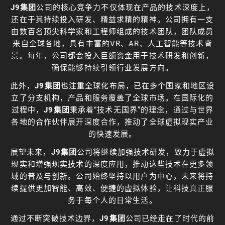
J9集团
公司的核心竞争力不仅体现在产品的技术深度上，
还在于其持续投入研发、精益求精的精神。公司拥有一支
由数百名顶尖科学家和工程师组成的技术团队，团队成员
来自全球各地，具有丰富的VR、AR、人工智能等技术背
景。每年，公司都会投入巨额资金用于技术研发和创新，
确保能够持续引领行业发展方向。
此外，
J9集团
也注重全球化布局，已在多个国家和地区设
立了分支机构，产品和服务覆盖了全球市场。在国际化的
过程中，
J9集团
秉承着“技术无国界”的理念，通过与世界
各地的合作伙伴展开深度合作，推动了全球虚拟现实产业
的快速发展。
展望未来，
J9集团
公司将继续加强技术研发，致力于虚拟
现实和增强现实技术的深度应用，推动这些技术在更多领
域的普及与创新。公司始终坚持以用户为中心，未来将持
续提供更加智能、高效、便捷的虚拟体验，让科技真正服
务于每个人的日常生活。
通过不断突破技术边界，
J9集团
公司已经走在了时代的前