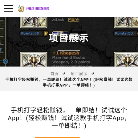
项目展示
首页
项目展示
手机打字轻松赚钱，一单即结！试试这个APP！(轻松赚钱！试试这款
手机打字APP，一单即结！)
手机打字轻松赚钱，一单即结！试试这个
App！(轻松赚钱！试试这款手机打字App，
一单即结！)