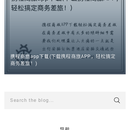
携程商旅app下载(下载携程商旅APP，轻松搞定
商务差旅！)
Search the blog...
导航