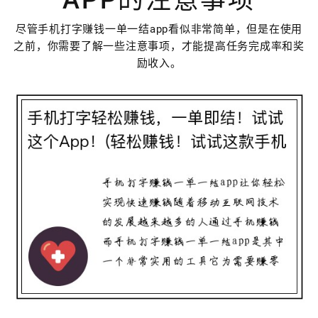
APP的注意事项
尽管手机打字赚钱一单一结app看似非常简单，但是在使用
之前，你需要了解一些注意事项，才能提高任务完成率和奖
励收入。