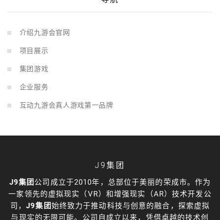
介绍九游会官网
项目展示
集团游戏
企业服务
互动九游会真人游戏第一品牌
J9集团
J9集团
公司成立于2010年，总部位于美丽的荣成市。作为
一家领先的虚拟现实（VR）和增强现实（AR）技术开发公
司，
J9集团
始终致力于推动科技与创意的融合，探索虚拟
与现实的无限可能。公司自成立以来，凭借卓越的技术创