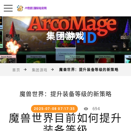
集团游戏
魔兽世界：提升装备等级的新策略
首页
集团游戏
魔兽世界：提升装备等级的新策略
694
2025-07-08 07:17:35
魔兽世界目前如何提升
装备等级