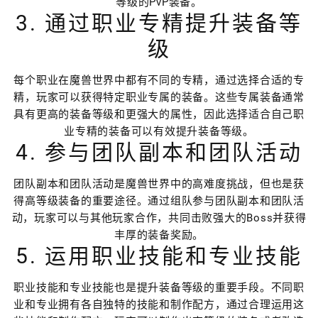
等级的PvP装备。
3. 通过职业专精提升装备等
级
每个职业在魔兽世界中都有不同的专精，通过选择合适的专
精，玩家可以获得特定职业专属的装备。这些专属装备通常
具有更高的装备等级和更强大的属性，因此选择适合自己职
业专精的装备可以有效提升装备等级。
4. 参与团队副本和团队活动
团队副本和团队活动是魔兽世界中的高难度挑战，但也是获
得高等级装备的重要途径。通过组队参与团队副本和团队活
动，玩家可以与其他玩家合作，共同击败强大的Boss并获得
丰厚的装备奖励。
5. 运用职业技能和专业技能
职业技能和专业技能也是提升装备等级的重要手段。不同职
业和专业拥有各自独特的技能和制作配方，通过合理运用这