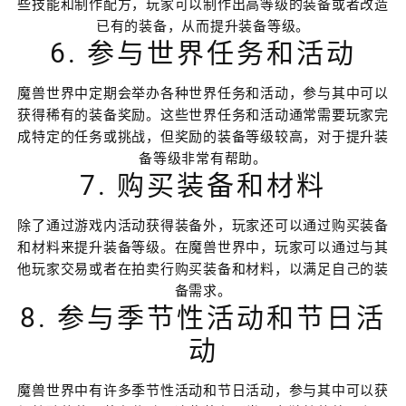
些技能和制作配方，玩家可以制作出高等级的装备或者改造
已有的装备，从而提升装备等级。
6. 参与世界任务和活动
魔兽世界中定期会举办各种世界任务和活动，参与其中可以
获得稀有的装备奖励。这些世界任务和活动通常需要玩家完
成特定的任务或挑战，但奖励的装备等级较高，对于提升装
备等级非常有帮助。
7. 购买装备和材料
除了通过游戏内活动获得装备外，玩家还可以通过购买装备
和材料来提升装备等级。在魔兽世界中，玩家可以通过与其
他玩家交易或者在拍卖行购买装备和材料，以满足自己的装
备需求。
8. 参与季节性活动和节日活
动
魔兽世界中有许多季节性活动和节日活动，参与其中可以获