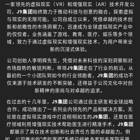
一家领先的虚拟现实（VR）和增强现实（AR）技术开发公
司，
J9集团
始终致力于推动科技与创意的融合，探索虚拟
与现实的无限可能。公司自成立以来，凭借卓越的技术创
新和前瞻性的市场洞察力，迅速成为全球虚拟现实产业中
的佼佼者，业务涵盖了游戏、教育、医疗、娱乐等多个领
域，致力于通过虚拟现实和增强现实技术，为用户带来全
新的沉浸式体验。
公司创始人李明辉先生，凭借对未来科技的深刻洞察和对
市场趋势的敏锐判断，带领
J9集团
走在了行业的前沿。从
最初的一个小团队到如今的行业领跑者，
J9集团
的成功不
仅来源于技术研发的不断突破，还得益于公司文化中对创
新精神的崇尚与对卓越的追求。
在过去的十几年里，
J9集团
公司通过自主研发和全球战略
合作，成功推出了一系列业内领先的产品和解决方案。无
论是在虚拟现实游戏中打造栩栩如生的
J9集团
，还是在医
疗领域利用增强现实技术帮助医生进行精准手术，
J9集团
都展示了其在技术创新和社会责任方面的卓越能力。例
如，公司推出的“虚拟医师”系统已经被多家知名医院采用，