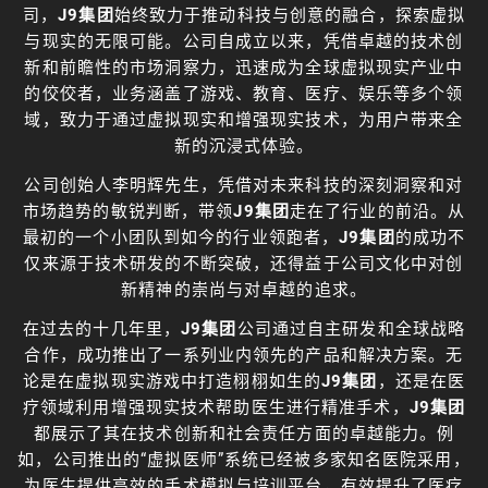
司，
J9集团
始终致力于推动科技与创意的融合，探索虚拟
与现实的无限可能。公司自成立以来，凭借卓越的技术创
新和前瞻性的市场洞察力，迅速成为全球虚拟现实产业中
的佼佼者，业务涵盖了游戏、教育、医疗、娱乐等多个领
域，致力于通过虚拟现实和增强现实技术，为用户带来全
新的沉浸式体验。
公司创始人李明辉先生，凭借对未来科技的深刻洞察和对
市场趋势的敏锐判断，带领
J9集团
走在了行业的前沿。从
最初的一个小团队到如今的行业领跑者，
J9集团
的成功不
仅来源于技术研发的不断突破，还得益于公司文化中对创
新精神的崇尚与对卓越的追求。
在过去的十几年里，
J9集团
公司通过自主研发和全球战略
合作，成功推出了一系列业内领先的产品和解决方案。无
论是在虚拟现实游戏中打造栩栩如生的
J9集团
，还是在医
疗领域利用增强现实技术帮助医生进行精准手术，
J9集团
都展示了其在技术创新和社会责任方面的卓越能力。例
如，公司推出的“虚拟医师”系统已经被多家知名医院采用，
为医生提供高效的手术模拟与培训平台，有效提升了医疗