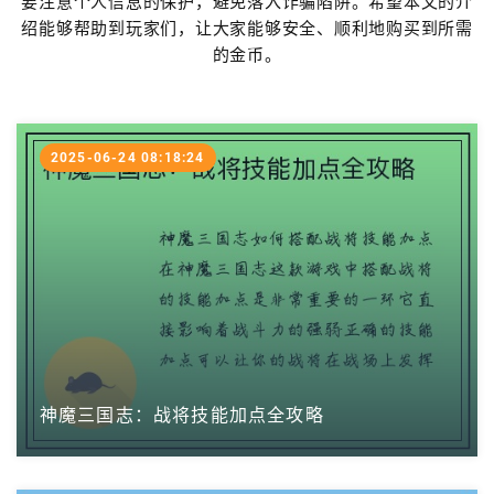
要注意个人信息的保护，避免落入诈骗陷阱。希望本文的介
绍能够帮助到玩家们，让大家能够安全、顺利地购买到所需
的金币。
2025-06-24 08:18:24
神魔三国志：战将技能加点全攻略