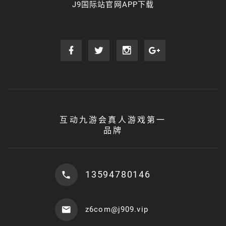
J9国际站官网APP下载
互动九游会真人游戏第一
品牌
13594780146
z6com@j909.vip