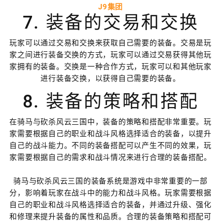
J9集团
7. 装备的交易和交换
玩家可以通过交易和交换来获取自己需要的装备。交易是玩
家之间进行装备交换的方式，玩家可以通过交易获得其他玩
家拥有的装备。交换是一种合作方式，玩家可以和其他玩家
进行装备交换，以获得自己需要的装备。
8. 装备的策略和搭配
在骑马与砍杀风云三国中，装备的策略和搭配非常重要。玩
家需要根据自己的职业和战斗风格选择适合的装备，以提升
自己的战斗能力。不同的装备搭配可以产生不同的效果，玩
家需要根据自己的需求和战斗情况来进行合理的装备搭配。
骑马与砍杀风云三国的装备系统是游戏中非常重要的一部
分，影响着玩家在战斗中的能力和战斗风格。玩家需要根据
自己的职业和战斗风格选择适合的装备，并通过升级、强化
和修理来提升装备的属性和品质。合理的装备策略和搭配可