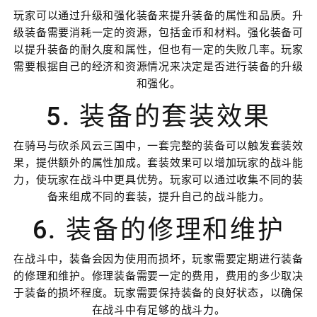
玩家可以通过升级和强化装备来提升装备的属性和品质。升
级装备需要消耗一定的资源，包括金币和材料。强化装备可
以提升装备的耐久度和属性，但也有一定的失败几率。玩家
需要根据自己的经济和资源情况来决定是否进行装备的升级
和强化。
5. 装备的套装效果
在骑马与砍杀风云三国中，一套完整的装备可以触发套装效
果，提供额外的属性加成。套装效果可以增加玩家的战斗能
力，使玩家在战斗中更具优势。玩家可以通过收集不同的装
备来组成不同的套装，提升自己的战斗能力。
6. 装备的修理和维护
在战斗中，装备会因为使用而损坏，玩家需要定期进行装备
的修理和维护。修理装备需要一定的费用，费用的多少取决
于装备的损坏程度。玩家需要保持装备的良好状态，以确保
在战斗中有足够的战斗力。