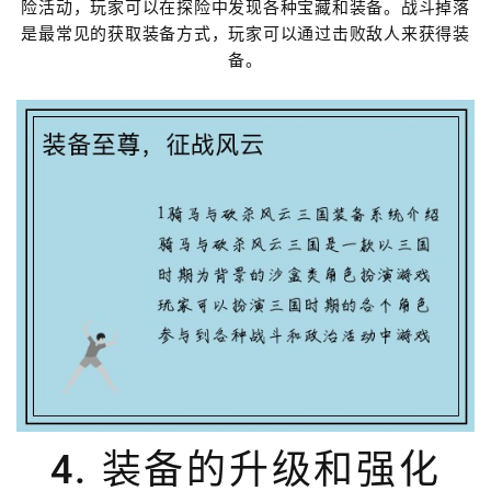
险活动，玩家可以在探险中发现各种宝藏和装备。战斗掉落
是最常见的获取装备方式，玩家可以通过击败敌人来获得装
备。
4. 装备的升级和强化