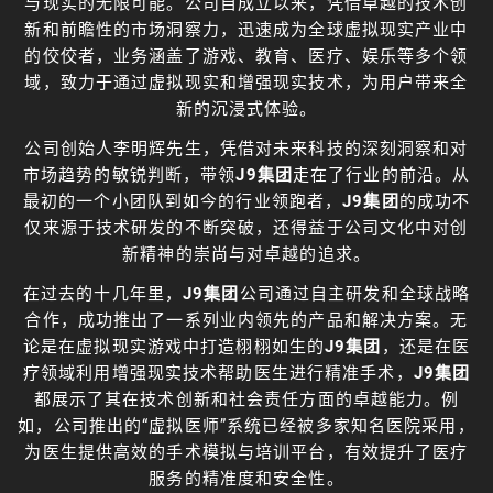
与现实的无限可能。公司自成立以来，凭借卓越的技术创
新和前瞻性的市场洞察力，迅速成为全球虚拟现实产业中
的佼佼者，业务涵盖了游戏、教育、医疗、娱乐等多个领
域，致力于通过虚拟现实和增强现实技术，为用户带来全
新的沉浸式体验。
公司创始人李明辉先生，凭借对未来科技的深刻洞察和对
市场趋势的敏锐判断，带领
J9集团
走在了行业的前沿。从
最初的一个小团队到如今的行业领跑者，
J9集团
的成功不
仅来源于技术研发的不断突破，还得益于公司文化中对创
新精神的崇尚与对卓越的追求。
在过去的十几年里，
J9集团
公司通过自主研发和全球战略
合作，成功推出了一系列业内领先的产品和解决方案。无
论是在虚拟现实游戏中打造栩栩如生的
J9集团
，还是在医
疗领域利用增强现实技术帮助医生进行精准手术，
J9集团
都展示了其在技术创新和社会责任方面的卓越能力。例
如，公司推出的“虚拟医师”系统已经被多家知名医院采用，
为医生提供高效的手术模拟与培训平台，有效提升了医疗
服务的精准度和安全性。