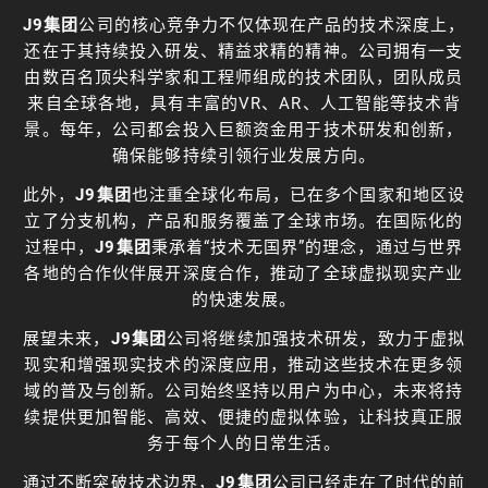
J9集团
公司的核心竞争力不仅体现在产品的技术深度上，
还在于其持续投入研发、精益求精的精神。公司拥有一支
由数百名顶尖科学家和工程师组成的技术团队，团队成员
来自全球各地，具有丰富的VR、AR、人工智能等技术背
景。每年，公司都会投入巨额资金用于技术研发和创新，
确保能够持续引领行业发展方向。
此外，
J9集团
也注重全球化布局，已在多个国家和地区设
立了分支机构，产品和服务覆盖了全球市场。在国际化的
过程中，
J9集团
秉承着“技术无国界”的理念，通过与世界
各地的合作伙伴展开深度合作，推动了全球虚拟现实产业
的快速发展。
展望未来，
J9集团
公司将继续加强技术研发，致力于虚拟
现实和增强现实技术的深度应用，推动这些技术在更多领
域的普及与创新。公司始终坚持以用户为中心，未来将持
续提供更加智能、高效、便捷的虚拟体验，让科技真正服
务于每个人的日常生活。
通过不断突破技术边界，
J9集团
公司已经走在了时代的前