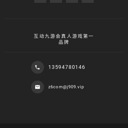
互动九游会真人游戏第一
品牌
13594780146
z6com@j909.vip