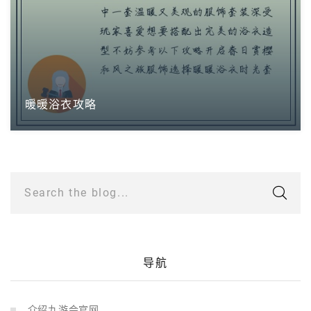
暖暖浴衣攻略
Search the blog...
导航
介绍九游会官网