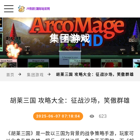
集团游戏
胡莱三国 攻略大全：征战沙场，笑傲群雄
首页
集团游戏
胡莱三国 攻略大全：征战沙场，笑傲群雄
623
2025-06-07 07:18:04
《胡莱三国》是一款以三国为背景的战争策略手游，玩家可