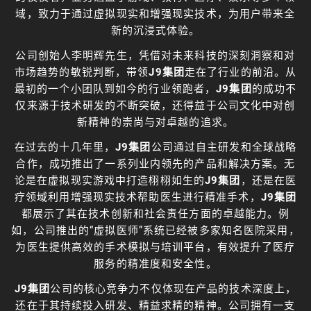
域，致力于通过虚拟现实和增强现实技术，为用户带来全
新的沉浸式体验。
公司创始人李明辉先生，凭借对未来科技的深刻洞察和对
市场趋势的敏锐判断，带领
J9集团
走在了行业的前沿。从
最初的一个小团队到如今的行业领跑者，
J9集团
的成功不
仅来源于技术研发的不断突破，还得益于公司文化中对创
新精神的崇尚与对卓越的追求。
在过去的十几年里，
J9集团
公司通过自主研发和全球战略
合作，成功推出了一系列业内领先的产品和解决方案。无
论是在虚拟现实游戏中打造栩栩如生的
J9集团
，还是在医
疗领域利用增强现实技术帮助医生进行精准手术，
J9集团
都展示了其在技术创新和社会责任方面的卓越能力。例
如，公司推出的“虚拟医师”系统已经被多家知名医院采用，
为医生提供高效的手术模拟与培训平台，有效提升了医疗
服务的精准度和安全性。
J9集团
公司的核心竞争力不仅体现在产品的技术深度上，
还在于其持续投入研发、精益求精的精神。公司拥有一支