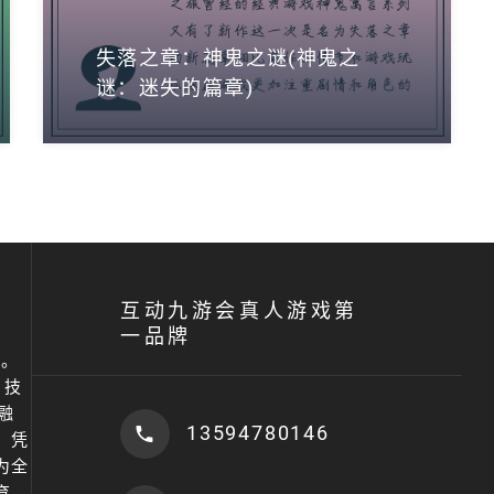
失落之章：神鬼之谜(神鬼之
谜：迷失的篇章)
互动九游会真人游戏第
一品牌
市。
）技
融
13594780146
，凭
为全
育、