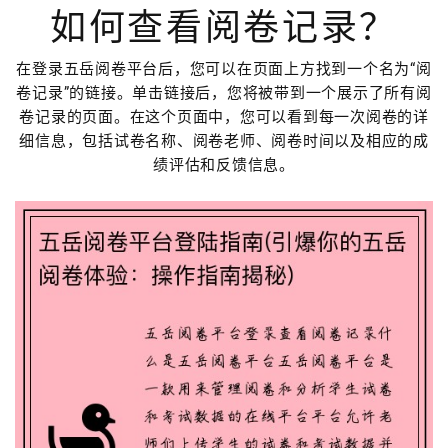
如何查看阅卷记录？
在登录五岳阅卷平台后，您可以在页面上方找到一个名为“阅
卷记录”的链接。单击链接后，您将被带到一个展示了所有阅
卷记录的页面。在这个页面中，您可以看到每一次阅卷的详
细信息，包括试卷名称、阅卷老师、阅卷时间以及相应的成
绩评估和反馈信息。