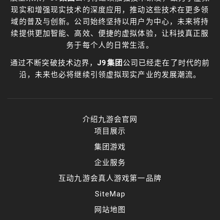
现实和增强现实技术的深度应用，推动这些技术在更多领
域的普及与创新。公司始终坚持以用户为中心，未来将持
续提供更加智能、高效、便捷的虚拟体验，让科技真正服
务于每个人的日常生活。
通过不断突破技术边界，
J9集团
公司已经走在了时代的前
沿，未来也必将继续引领虚拟现实产业的发展潮流。
介绍九游会官网
项目展示
集团游戏
企业服务
互动九游会真人游戏第一品牌
SiteMap
网站地图