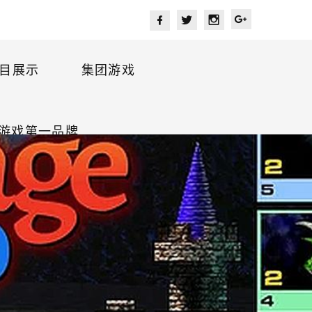
目展示
集团游戏
游戏第一品牌