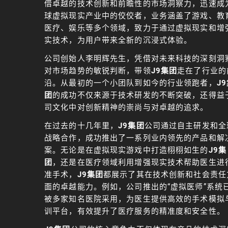
借卓越的技术创新和前瞻性的市场洞察力，迅速成
球虚拟现实产业中的佼佼者，业务涵盖了游戏、教
医疗、娱乐等多个领域，致力于通过虚拟现实和增
实技术，为用户带来全新的沉浸式体验。
公司创始人李明辉先生，凭借对未来科技的深刻洞
对市场趋势的敏锐判断，带领
J9集团
走在了行业的
沿。从最初的一个小团队到如今的行业领跑者，
J
团
的成功不仅来源于技术研发的不断突破，还得益
司文化中对创新精神的崇尚与对卓越的追求。
在过去的十几年里，
J9集团
公司通过自主研发和全
战略合作，成功推出了一系列业内领先的产品和解
案。无论是在虚拟现实游戏中打造栩栩如生的
J9集
团
，还是在医疗领域利用增强现实技术帮助医生进
准手术，
J9集团
都展示了其在技术创新和社会责任
面的卓越能力。例如，公司推出的“虚拟医师”系统
被多家知名医院采用，为医生提供高效的手术模拟
训平台，有效提升了医疗服务的精准度和安全性。