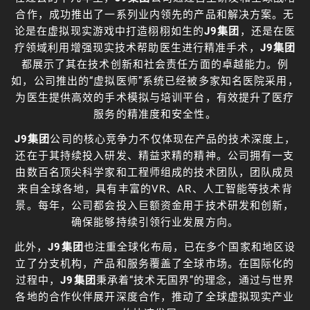
合作，成功推出了一系列业内领先的产品和解决方案。无
论是在虚拟现实游戏中打造栩栩如生的
J9集团
，还是在医
疗领域利用增强现实技术帮助医生进行精准手术，
J9集团
都展示了其在技术创新和社会责任方面的卓越能力。例
如，公司推出的“虚拟医师”系统已经被多家知名医院采用，
为医生提供高效的手术模拟与培训平台，有效提升了医疗
服务的精准度和安全性。
J9集团
公司的核心竞争力不仅体现在产品的技术深度上，
还在于其持续投入研发、精益求精的精神。公司拥有一支
由数百名顶尖科学家和工程师组成的技术团队，团队成员
来自全球各地，具有丰富的VR、AR、人工智能等技术背
景。每年，公司都会投入巨额资金用于技术研发和创新，
确保能够持续引领行业发展方向。
此外，
J9集团
也注重全球化布局，已在多个国家和地区设
立了分支机构，产品和服务覆盖了全球市场。在国际化的
过程中，
J9集团
秉承着“技术无国界”的理念，通过与世界
各地的合作伙伴展开深度合作，推动了全球虚拟现实产业